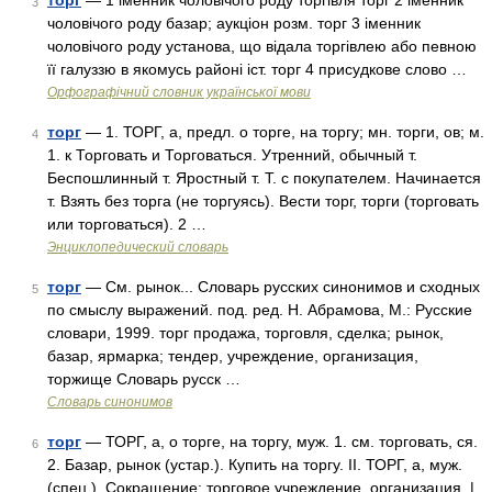
торг
— 1 іменник чоловічого роду торгівля торг 2 іменник
3
чоловічого роду базар; аукціон розм. торг 3 іменник
чоловічого роду установа, що відала торгівлею або певною
її галуззю в якомусь районі іст. торг 4 присудкове слово …
Орфографічний словник української мови
торг
— 1. ТОРГ, а, предл. о торге, на торгу; мн. торги, ов; м.
4
1. к Торговать и Торговаться. Утренний, обычный т.
Беспошлинный т. Яростный т. Т. с покупателем. Начинается
т. Взять без торга (не торгуясь). Вести торг, торги (торговать
или торговаться). 2 …
Энциклопедический словарь
торг
— См. рынок... Словарь русских синонимов и сходных
5
по смыслу выражений. под. ред. Н. Абрамова, М.: Русские
словари, 1999. торг продажа, торговля, сделка; рынок,
базар, ярмарка; тендер, учреждение, организация,
торжище Словарь русск …
Словарь синонимов
торг
— ТОРГ, а, о торге, на торгу, муж. 1. см. торговать, ся.
6
2. Базар, рынок (устар.). Купить на торгу. II. ТОРГ, а, муж.
(спец.). Сокращение: торговое учреждение, организация. |