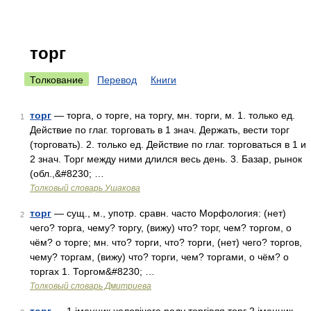
торг
Толкование
Перевод
Книги
торг
— торга, о торге, на торгу, мн. торги, м. 1. только ед.
1
Действие по глаг. торговать в 1 знач. Держать, вести торг
(торговать). 2. только ед. Действие по глаг. торговаться в 1 и
2 знач. Торг между ними длился весь день. 3. Базар, рынок
(обл.,&#8230; …
Толковый словарь Ушакова
торг
— сущ., м., употр. сравн. часто Морфология: (нет)
2
чего? торга, чему? торгу, (вижу) что? торг, чем? торгом, о
чём? о торге; мн. что? торги, что? торги, (нет) чего? торгов,
чему? торгам, (вижу) что? торги, чем? торгами, о чём? о
торгах 1. Торгом&#8230; …
Толковый словарь Дмитриева